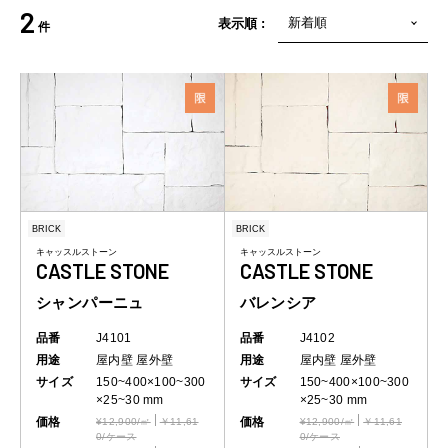
2
表示順 :
件
BRICK
BRICK
キャッスルストーン
キャッスルストーン
CASTLE STONE
CASTLE STONE
シャンパーニュ
バレンシア
品番
J4101
品番
J4102
用途
屋内壁
屋外壁
用途
屋内壁
屋外壁
サイズ
150~400×100~300
サイズ
150~400×100~300
×25~30 mm
×25~30 mm
価格
価格
¥12,900/㎡
￥11,61
¥12,900/㎡
￥11,61
0/ケース
0/ケース