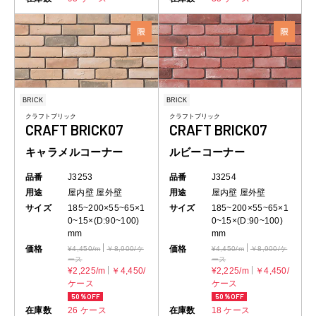
BRICK
BRICK
クラフトブリック
クラフトブリック
CRAFT BRICK07
CRAFT BRICK07
キャラメルコーナー
ルビーコーナー
品番
J3253
品番
J3254
用途
屋内壁
屋外壁
用途
屋内壁
屋外壁
サイズ
185~200×55~65×1
サイズ
185~200×55~65×1
0~15×(D:90~100)
0~15×(D:90~100)
mm
mm
価格
価格
¥4,450/m
￥8,900/ケ
¥4,450/m
￥8,900/ケ
ース
ース
¥2,225/m
￥4,450/
¥2,225/m
￥4,450/
ケース
ケース
50％OFF
50％OFF
在庫数
26 ケース
在庫数
18 ケース