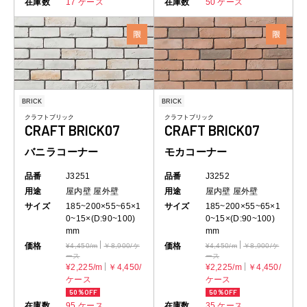
在庫数
17 ケース
在庫数
50 ケース
BRICK
BRICK
クラフトブリック
クラフトブリック
CRAFT BRICK07
CRAFT BRICK07
バニラコーナー
モカコーナー
品番
J3251
品番
J3252
用途
屋内壁
屋外壁
用途
屋内壁
屋外壁
サイズ
185~200×55~65×1
サイズ
185~200×55~65×1
0~15×(D:90~100)
0~15×(D:90~100)
mm
mm
価格
価格
¥4,450/m
￥8,900/ケ
¥4,450/m
￥8,900/ケ
ース
ース
¥2,225/m
￥4,450/
¥2,225/m
￥4,450/
ケース
ケース
50％OFF
50％OFF
在庫数
95 ケース
在庫数
35 ケース