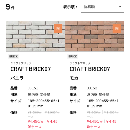
9
表示順 :
件
BRICK
BRICK
クラフトブリック
クラフトブリック
CRAFT BRICK07
CRAFT BRICK07
バニラ
モカ
品番
J3151
品番
J3152
用途
屋内壁
屋外壁
用途
屋内壁
屋外壁
サイズ
185~200×55~65×1
サイズ
185~200×55~65×1
0~15 mm
0~15 mm
価格
価格
¥8,900/㎡
￥8,900/ケ
¥8,900/㎡
￥8,900/ケ
ース
ース
¥4,450/㎡
￥4,45
¥4,450/㎡
￥4,45
0/ケース
0/ケース