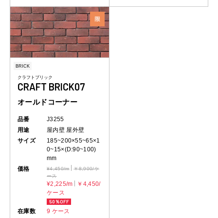
BRICK
クラフトブリック
CRAFT BRICK07
オールドコーナー
品番
J3255
用途
屋内壁
屋外壁
サイズ
185~200×55~65×1
0~15×(D:90~100)
mm
価格
¥4,450/m
￥8,900/ケ
ース
¥2,225/m
￥4,450/
ケース
50％OFF
在庫数
9 ケース