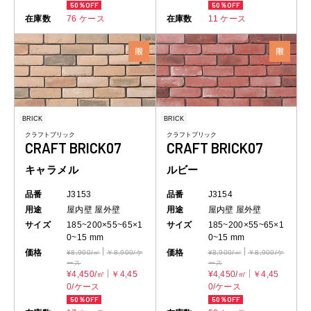
50％OFF
50％OFF
在庫数
76 ケース
在庫数
11 ケース
BRICK
BRICK
クラフトブリック
クラフトブリック
CRAFT BRICK07
CRAFT BRICK07
キャラメル
ルビー
品番
J3153
品番
J3154
用途
屋内壁
屋外壁
用途
屋内壁
屋外壁
サイズ
185~200×55~65×1
サイズ
185~200×55~65×1
0~15 mm
0~15 mm
価格
価格
¥8,900/㎡
￥8,900/ケ
¥8,900/㎡
￥8,900/ケ
ース
ース
¥4,450/㎡
￥4,45
¥4,450/㎡
￥4,45
0/ケース
0/ケース
50％OFF
50％OFF