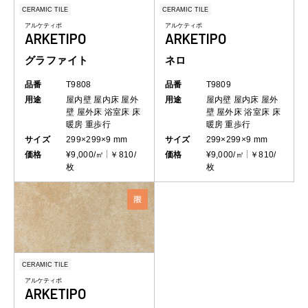
CERAMIC TILE
CERAMIC TILE
アルケティポ
アルケティポ
ARKETIPO
ARKETIPO
グラファイト
ネロ
品番
T9808
品番
T9809
用途
屋内壁
屋内床
屋外
用途
屋内壁
屋内床
屋外
壁
屋外床
浴室床
床
壁
屋外床
浴室床
床
暖房
重歩行
暖房
重歩行
サイズ
299×299×9 mm
サイズ
299×299×9 mm
価格
¥9,000/㎡
￥810/
価格
¥9,000/㎡
￥810/
枚
枚
CERAMIC TILE
アルケティポ
ARKETIPO