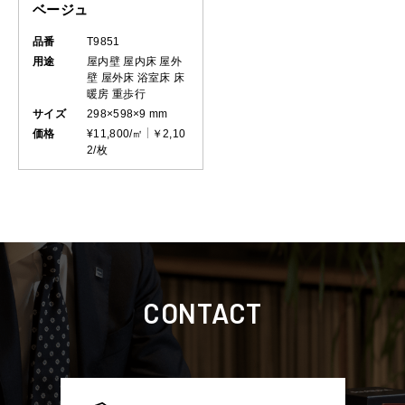
ベージュ
品番
T9851
用途
屋内壁
屋内床
屋外
壁
屋外床
浴室床
床
暖房
重歩行
サイズ
298×598×9 mm
価格
¥11,800/㎡
￥2,10
2/枚
CONTACT