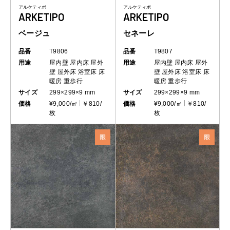
アルケティポ
アルケティポ
ARKETIPO
ARKETIPO
ベージュ
セネーレ
品番
T9806
品番
T9807
用途
屋内壁
屋内床
屋外
用途
屋内壁
屋内床
屋外
壁
屋外床
浴室床
床
壁
屋外床
浴室床
床
暖房
重歩行
暖房
重歩行
サイズ
299×299×9 mm
サイズ
299×299×9 mm
価格
¥9,000/㎡
￥810/
価格
¥9,000/㎡
￥810/
枚
枚