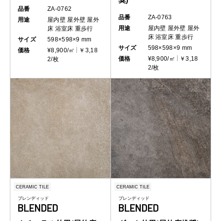
品番
ZA-0762
品番
ZA-0763
用途
屋内壁
屋外壁
屋外
用途
屋内壁
屋外壁
屋外
床
浴室床
重歩行
床
浴室床
重歩行
サイズ
598×598×9 mm
サイズ
598×598×9 mm
価格
¥8,900/㎡
￥3,18
価格
¥8,900/㎡
￥3,18
2/枚
2/枚
CERAMIC TILE
CERAMIC TILE
ブレンディッド
ブレンディッド
BLENDED
BLENDED