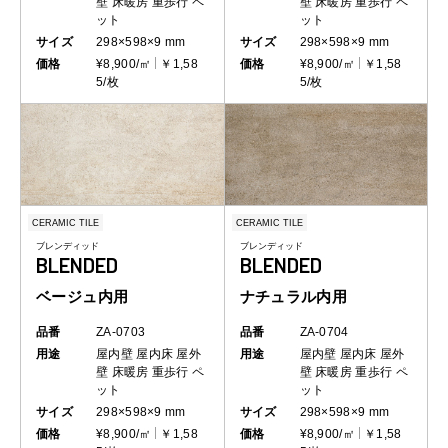
壁
床暖房
重歩行
ペ
壁
床暖房
重歩行
ペ
ット
ット
サイズ
298×598×9 mm
サイズ
298×598×9 mm
価格
¥8,900/㎡
￥1,58
価格
¥8,900/㎡
￥1,58
5/枚
5/枚
CERAMIC TILE
CERAMIC TILE
ブレンディッド
ブレンディッド
BLENDED
BLENDED
ベージュ内用
ナチュラル内用
品番
ZA-0703
品番
ZA-0704
用途
屋内壁
屋内床
屋外
用途
屋内壁
屋内床
屋外
壁
床暖房
重歩行
ペ
壁
床暖房
重歩行
ペ
ット
ット
サイズ
298×598×9 mm
サイズ
298×598×9 mm
価格
¥8,900/㎡
￥1,58
価格
¥8,900/㎡
￥1,58