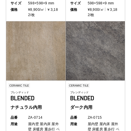
サイズ
598×598×9 mm
サイズ
598×598×9 mm
価格
¥8,900/㎡
￥3,18
価格
¥8,900/㎡
￥3,18
2/枚
2/枚
CERAMIC TILE
CERAMIC TILE
ブレンディッド
ブレンディッド
BLENDED
BLENDED
ナチュラル内用
ダーク内用
品番
ZA-0714
品番
ZA-0715
用途
屋内壁
屋内床
屋外
用途
屋内壁
屋内床
屋外
壁
床暖房
重歩行
ペ
壁
床暖房
重歩行
ペ