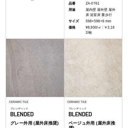
品番
ZA-0761
用途
屋内壁
屋外壁
屋外
床
浴室床
重歩行
サイズ
598×598×9 mm
価格
¥8,900/㎡
￥3,18
2/枚
CERAMIC TILE
CERAMIC TILE
ブレンディッド
ブレンディッド
BLENDED
BLENDED
グレー外用 (屋外床推奨)
ベージュ外用 (屋外床推
奨)