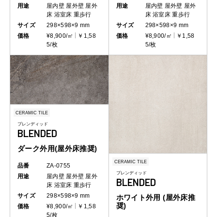
用途
屋内壁
屋外壁
屋外
用途
屋内壁
屋外壁
屋外
床
浴室床
重歩行
床
浴室床
重歩行
サイズ
298×598×9 mm
サイズ
298×598×9 mm
価格
¥8,900/㎡
￥1,58
価格
¥8,900/㎡
￥1,58
5/枚
5/枚
CERAMIC TILE
ブレンディッド
BLENDED
ダーク外用(屋外床推奨)
CERAMIC TILE
品番
ZA-0755
ブレンディッド
用途
屋内壁
屋外壁
屋外
BLENDED
床
浴室床
重歩行
サイズ
298×598×9 mm
ホワイト外用 (屋外床推
奨)
価格
¥8,900/㎡
￥1,58
5/枚