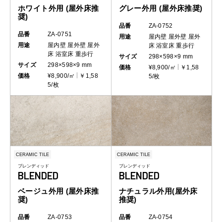
ホワイト外用 (屋外床推
グレー外用 (屋外床推奨)
奨)
品番
ZA-0752
品番
ZA-0751
用途
屋内壁
屋外壁
屋外
用途
屋内壁
屋外壁
屋外
床
浴室床
重歩行
床
浴室床
重歩行
サイズ
298×598×9 mm
サイズ
298×598×9 mm
価格
¥8,900/㎡
￥1,58
価格
¥8,900/㎡
￥1,58
5/枚
5/枚
CERAMIC TILE
CERAMIC TILE
ブレンディッド
ブレンディッド
BLENDED
BLENDED
ベージュ外用 (屋外床推
ナチュラル外用(屋外床
奨)
推奨)
品番
ZA-0753
品番
ZA-0754