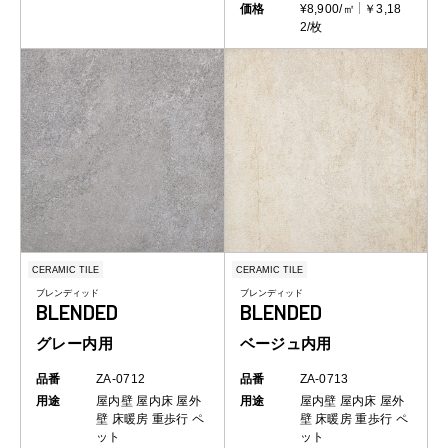
価格
¥8,900/㎡
￥3,18
2/枚
CERAMIC TILE
CERAMIC TILE
ブレンディッド
ブレンディッド
BLENDED
BLENDED
グレー内用
ベージュ内用
品番
ZA-0712
品番
ZA-0713
用途
屋内壁
屋内床
屋外
用途
屋内壁
屋内床
屋外
壁
床暖房
重歩行
ペ
壁
床暖房
重歩行
ペ
ット
ット