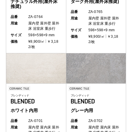
ナチュラル外用(屋外床
ダーク外用(屋外床推奨)
推奨)
品番
ZA-0765
品番
ZA-0764
用途
屋内壁
屋外壁
屋外
用途
屋内壁
屋外壁
屋外
床
浴室床
重歩行
床
浴室床
重歩行
サイズ
598×598×9 mm
サイズ
598×598×9 mm
価格
¥8,900/㎡
￥3,18
価格
¥8,900/㎡
￥3,18
2/枚
2/枚
CERAMIC TILE
CERAMIC TILE
ブレンディッド
ブレンディッド
BLENDED
BLENDED
ホワイト内用
グレー内用
品番
ZA-0701
品番
ZA-0702
用途
屋内壁
屋内床
屋外
用途
屋内壁
屋内床
屋外