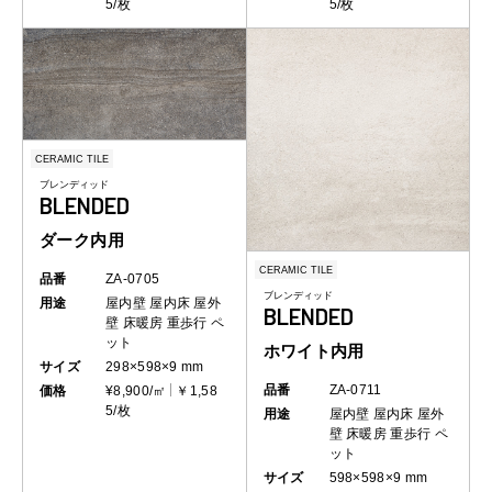
5/枚
5/枚
CERAMIC TILE
ブレンディッド
BLENDED
ダーク内用
CERAMIC TILE
品番
ZA-0705
ブレンディッド
用途
屋内壁
屋内床
屋外
BLENDED
壁
床暖房
重歩行
ペ
ット
ホワイト内用
サイズ
298×598×9 mm
品番
ZA-0711
価格
¥8,900/㎡
￥1,58
5/枚
用途
屋内壁
屋内床
屋外
壁
床暖房
重歩行
ペ
ット
サイズ
598×598×9 mm