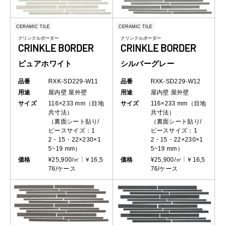
CERAMIC TILE
CERAMIC TILE
クリンクルボーダー
クリンクルボーダー
CRINKLE BORDER
CRINKLE BORDER
ピュアホワイト
シルバーグレー
品番
RXK-SD229-W11
品番
RXK-SD229-W12
用途
屋内壁
屋外壁
用途
屋内壁
屋外壁
サイズ
116×233 mm（目地
サイズ
116×233 mm（目地
共寸法）
共寸法）
（裏面シート貼り/
（裏面シート貼り/
ピースサイズ：1
ピースサイズ：1
2・15・22×230×1
2・15・22×230×1
5~19 mm）
5~19 mm）
価格
¥25,900/㎡
￥16,5
価格
¥25,900/㎡
￥16,5
76/ケース
76/ケース