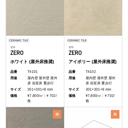
CERAMIC TILE
CERAMIC TILE
ゼロ
ゼロ
ZERO
ZERO
ホワイト (屋外床推奨)
アイボリー (屋外床推奨)
品番
T4101
品番
T4102
用途
屋内壁
屋外壁
屋外
用途
屋内壁
屋外壁
屋外
床
浴室床
重歩行
床
浴室床
重歩行
サイズ
301×301×8 mm
サイズ
301×301×8 mm
価格
¥7,800/㎡
￥702/
価格
¥7,800/㎡
￥702/
枚
枚