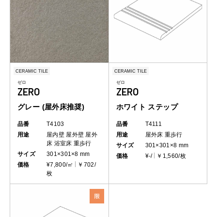
CERAMIC TILE
CERAMIC TILE
ゼロ
ゼロ
ZERO
ZERO
グレー (屋外床推奨)
ホワイト ステップ
品番
T4103
品番
T4111
用途
屋内壁
屋外壁
屋外
用途
屋外床
重歩行
床
浴室床
重歩行
サイズ
301×301×8 mm
サイズ
301×301×8 mm
価格
¥-/
￥1,560/枚
価格
¥7,800/㎡
￥702/
枚