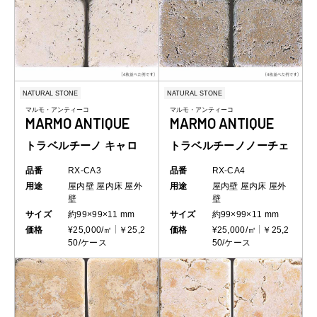
NATURAL STONE
NATURAL STONE
マルモ・アンティーコ
マルモ・アンティーコ
MARMO ANTIQUE
MARMO ANTIQUE
トラベルチーノ キャロ
トラベルチーノノーチェ
品番
RX-CA3
品番
RX-CA4
用途
屋内壁
屋内床
屋外
用途
屋内壁
屋内床
屋外
壁
壁
サイズ
約99×99×11 mm
サイズ
約99×99×11 mm
価格
¥25,000/㎡
￥25,2
価格
¥25,000/㎡
￥25,2
50/ケース
50/ケース