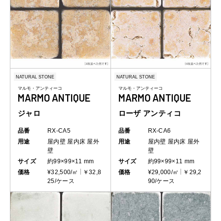
NATURAL STONE
NATURAL STONE
マルモ・アンティーコ
マルモ・アンティーコ
MARMO ANTIQUE
MARMO ANTIQUE
ジャロ
ローザ アンティコ
品番
RX-CA5
品番
RX-CA6
用途
屋内壁
屋内床
屋外
用途
屋内壁
屋内床
屋外
壁
壁
サイズ
約99×99×11 mm
サイズ
約99×99×11 mm
価格
¥32,500/㎡
￥32,8
価格
¥29,000/㎡
￥29,2
25/ケース
90/ケース