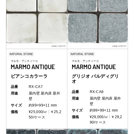
NATURAL STONE
NATURAL STONE
マルモ・アンティーコ
マルモ・アンティーコ
MARMO ANTIQUE
MARMO ANTIQUE
ビアンコカラーラ
グリジオ バルディグリ
オ
品番
RX-CA7
品番
RX-CA8
用途
屋内壁
屋内床
屋外
用途
屋内壁
屋内床
屋外
壁
壁
サイズ
約99×99×11 mm
サイズ
約99×99×11 mm
価格
¥25,000/㎡
￥25,2
価格
¥29,000/㎡
￥29,2
50/ケース
90/ケース