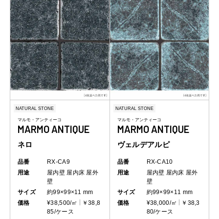
NATURAL STONE
NATURAL STONE
マルモ・アンティーコ
マルモ・アンティーコ
MARMO ANTIQUE
MARMO ANTIQUE
ネロ
ヴェルデアルピ
品番
RX-CA9
品番
RX-CA10
用途
屋内壁
屋内床
屋外
用途
屋内壁
屋内床
屋外
壁
壁
サイズ
約99×99×11 mm
サイズ
約99×99×11 mm
価格
¥38,500/㎡
￥38,8
価格
¥38,000/㎡
￥38,3
85/ケース
80/ケース