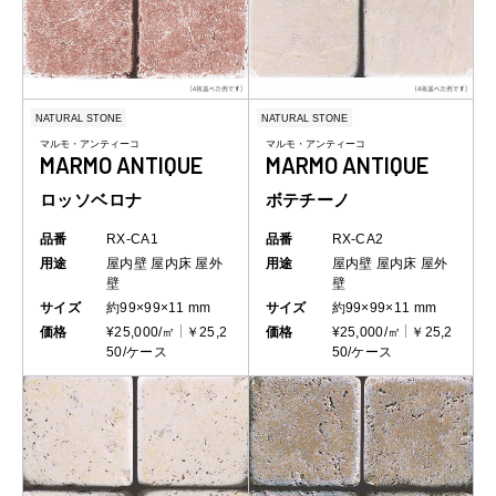
NATURAL STONE
NATURAL STONE
マルモ・アンティーコ
マルモ・アンティーコ
MARMO ANTIQUE
MARMO ANTIQUE
ロッソベロナ
ボテチーノ
品番
RX-CA1
品番
RX-CA2
用途
屋内壁
屋内床
屋外
用途
屋内壁
屋内床
屋外
壁
壁
サイズ
約99×99×11 mm
サイズ
約99×99×11 mm
価格
¥25,000/㎡
￥25,2
価格
¥25,000/㎡
￥25,2
50/ケース
50/ケース