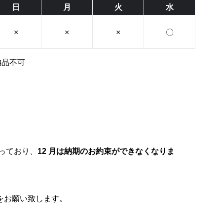
日
月
火
水
×
×
×
〇
納品不可
っており、
12 月は納期のお約束ができなくなりま
をお願い致します。