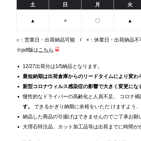
土
日
月
火
▲
×
〇
▲
○：営業日・出荷納品可能 / ×：休業日・出荷納品不
※pdf版は
こちら
12/27出荷分は1/5納品となります。
最短納期は出荷倉庫からのリードタイムにより変わ
新型コロナウィルス感染症の影響で大きく変更にな
慢性的なドライバーの高齢化と人員不足、 コロナ
す。
できるかぎり納期に余裕をいただ けますよう
納品した商品の引揚げはできませんのでご了承お願
大理石特注品、カット加工品等は出荷までに時間が