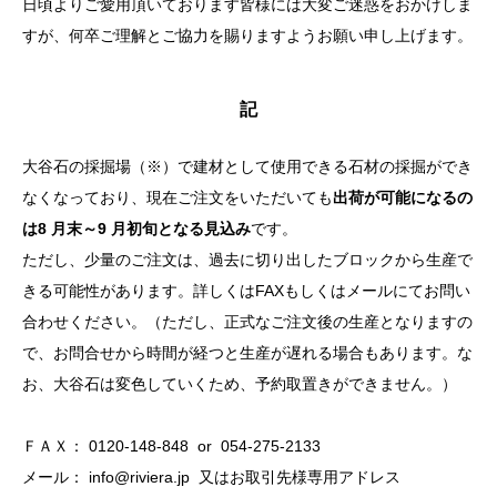
日頃よりご愛用頂いております皆様には大変ご迷惑をおかけしま
すが、何卒ご理解とご協力を賜りますようお願い申し上げます。
記
大谷石の採掘場（※）で建材として使用できる石材の採掘ができ
なくなっており、現在ご注文をいただいても
出荷が可能になるの
は8 月末～9 月初旬となる見込み
です。
ただし、少量のご注文は、過去に切り出したブロックから生産で
きる可能性があります。詳しくはFAXもしくはメールにてお問い
合わせください。（ただし、正式なご注文後の生産となりますの
で、お問合せから時間が経つと生産が遅れる場合もあります。な
お、大谷石は変色していくため、予約取置きができません。）
ＦＡＸ： 0120-148-848 or 054-275-2133
メール： info@riviera.jp 又はお取引先様専用アドレス