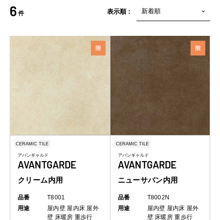
6
表示順 :
件
CERAMIC TILE
CERAMIC TILE
アバンギャルド
アバンギャルド
AVANTGARDE
AVANTGARDE
クリーム内用
ニューサバン内用
品番
T8001
品番
T8002N
用途
屋内壁
屋内床
屋外
用途
屋内壁
屋内床
屋外
壁
床暖房
重歩行
壁
床暖房
重歩行