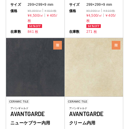
サイズ
299×299×9 mm
サイズ
299×299×9 mm
価格
価格
¥9,000/㎡
￥810/枚
¥9,000/㎡
￥810/枚
¥4,500/㎡
￥405/
¥4,500/㎡
￥405/
枚
枚
50％OFF
50％OFF
在庫数
841 枚
在庫数
271 枚
CERAMIC TILE
CERAMIC TILE
アバンギャルド
アバンギャルド
AVANTGARDE
AVANTGARDE
ニューケブラー内用
クリーム内用