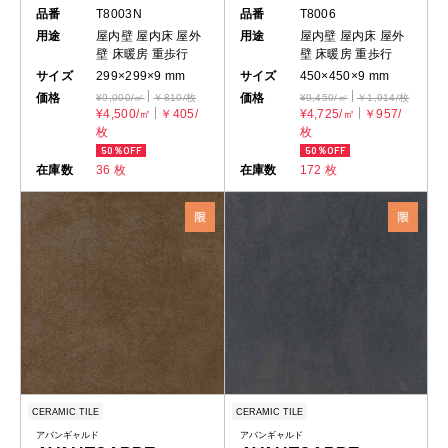
品番
T8003N
品番
T8006
用途
屋内壁
屋内床
屋外
用途
屋内壁
屋内床
屋外
壁
床暖房
重歩行
壁
床暖房
重歩行
サイズ
299×299×9 mm
サイズ
450×450×9 mm
価格
価格
¥9,000/㎡
￥810/枚
¥9,450/㎡
￥1,914/枚
¥4,500/㎡
￥405/
¥4,725/㎡
￥957/
枚
枚
50％OFF
50％OFF
在庫数
36 枚
在庫数
172 枚
CERAMIC TILE
CERAMIC TILE
アバンギャルド
アバンギャルド