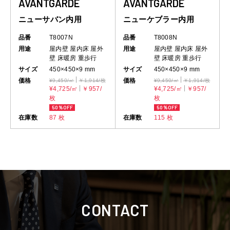
AVANTGARDE
AVANTGARDE
ニューサバン内用
ニューケブラー内用
品番
T8007N
品番
T8008N
用途
屋内壁
屋内床
屋外
用途
屋内壁
屋内床
屋外
壁
床暖房
重歩行
壁
床暖房
重歩行
サイズ
450×450×9 mm
サイズ
450×450×9 mm
価格
価格
¥9,450/㎡
￥1,914/枚
¥9,450/㎡
￥1,914/枚
¥4,725/㎡
￥957/
¥4,725/㎡
￥957/
枚
枚
50％OFF
50％OFF
在庫数
87 枚
在庫数
115 枚
CONTACT