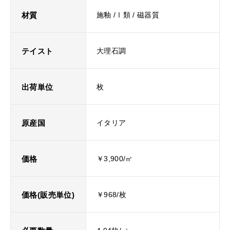
材質
施釉 /Ⅰ類 / 磁器質
テイスト
大理石調
出荷単位
枚
原産国
イタリア
価格
￥3,900/㎡
価格(販売単位)
￥968/枚