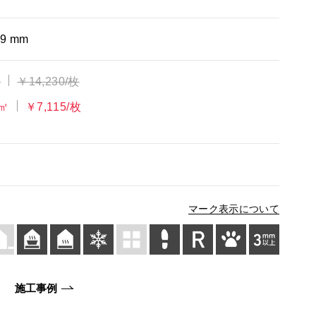
×9 mm
㎡
￥14,230/枚
/㎡
￥7,115/枚
マーク表示について
施工事例