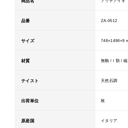
商品名
アッチアイオ
品番
ZA-0512
サイズ
748×1498×9
材質
無釉 /Ⅰ類 / 
テイスト
天然石調
出荷単位
枚
原産国
イタリア