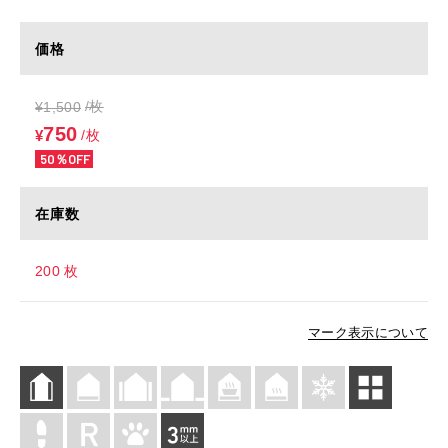
価格
/枚
¥
1,500
750
¥
/枚
50％OFF
在庫数
200 枚
マーク表示について