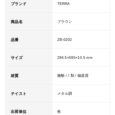
ブランド
TERRA
商品名
ブラウン
品番
ZB-0202
サイズ
296.5×595×10.5 mm
材質
施釉 /Ⅰ類 / 磁器質
テイスト
メタル調
出荷単位
枚