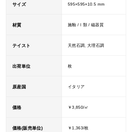
サイズ
595×595×10.5 mm
材質
施釉 /Ⅰ類 / 磁器質
テイスト
天然石調, 大理石調
出荷単位
枚
原産国
イタリア
価格
￥3,850/㎡
価格(販売単位)
￥1,363/枚