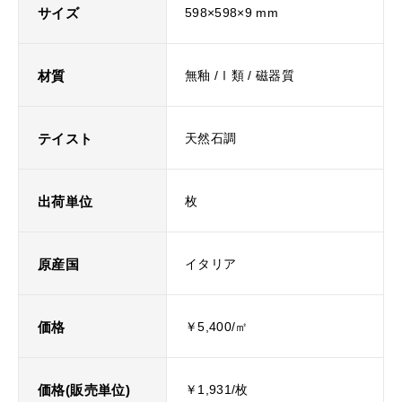
サイズ
598×598×9 mm
材質
無釉 /Ⅰ類 / 磁器質
テイスト
天然石調
出荷単位
枚
原産国
イタリア
価格
￥5,400/㎡
価格(販売単位)
￥1,931/枚