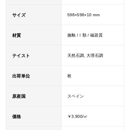
サイズ
598×598×10 mm
材質
施釉 /Ⅰ類 / 磁器質
テイスト
天然石調, 大理石調
出荷単位
枚
原産国
スペイン
価格
￥3,900/㎡