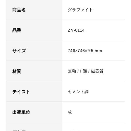
商品名
グラファイト
品番
ZN-0114
サイズ
746×746×9.5 mm
材質
無釉 /Ⅰ類 / 磁器質
テイスト
セメント調
出荷単位
枚