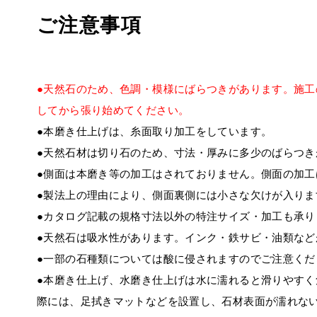
ご注意事項
●天然石のため、色調・模様にばらつきがあります。施
してから張り始めてください。
●本磨き仕上げは、糸面取り加工をしています。
●天然石材は切り石のため、寸法・厚みに多少のばらつき
●側面は本磨き等の加工はされておりません。側面の加
●製法上の理由により、側面裏側には小さな欠けが入りま
●カタログ記載の規格寸法以外の特注サイズ・加工も承
●天然石は吸水性があります。インク・鉄サビ・油類な
●一部の石種類については酸に侵されますのでご注意くだ
●本磨き仕上げ、水磨き仕上げは水に濡れると滑りやす
際には、足拭きマットなどを設置し、石材表面が濡れな