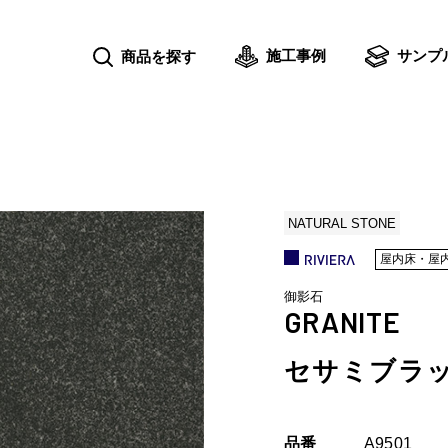
施工事例
サンプ
商品を探す
NATURAL STONE
屋内床・屋
御影石
GRANITE
セサミブラッ
品番
A9501