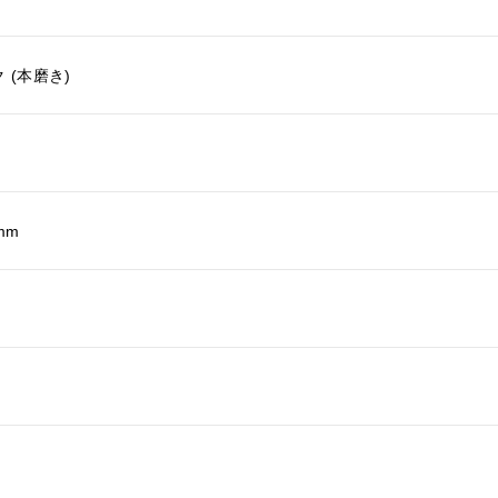
 (本磨き)
 mm