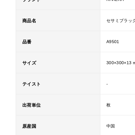
商品名
セサミブラック
品番
A9501
サイズ
300×300×13
テイスト
-
出荷単位
枚
原産国
中国