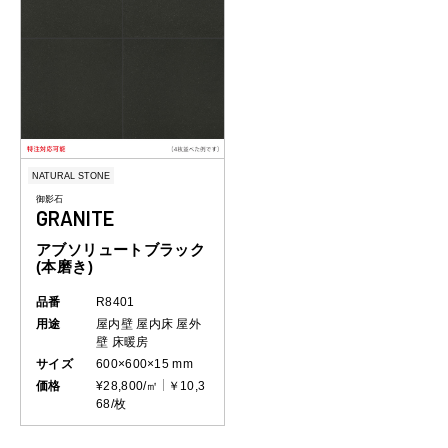
NATURAL STONE
御影石
GRANITE
アブソリュートブラック
(本磨き)
品番
R8401
用途
屋内壁
屋内床
屋外
壁
床暖房
サイズ
600×600×15 mm
価格
¥28,800/㎡
￥10,3
68/枚