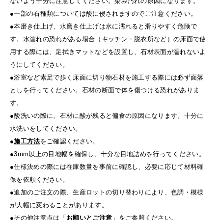
ないよう十分に注意してください。染み汚れの原因になります。
●一部の石種類については酸に侵されますのでご注意ください。
●本磨き仕上げ、水磨き仕上げは水に濡れると滑りやすく危険で
す。水濡れの恐れがある場合（キッチン・脱衣所など）の床面で使
用する際には、足拭きマットなどを設置し、石材表面が濡れないよ
うにしてください。
●浴室など素足で歩く床面に切り物石材を施工する際には必ず面落
としを行ってください。石材の断面で体を傷つける恐れがありま
す。
●酸洗いの際に、石材に酸が残ると偏食の原因になります。十分に
水洗いをしてください。
●
施工方法
をご確認ください。
●3mm以上の目地幅を確保し、十分な目地詰めを行ってください。
●仕様決めの際には在庫数量を事前に確認し、必要に応じて材料確
保を依頼ください。
●追加のご注文の際、生産ロットの切り替わりにより、色調・模様
が大幅に変わることがあります。
●その他注意点は「
お願いとご注意
」をご参照ください。