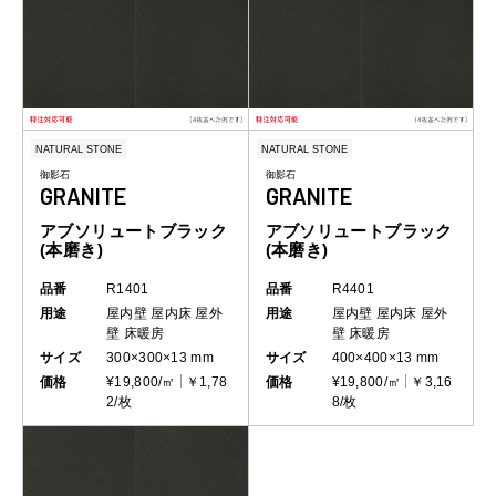
NATURAL STONE
NATURAL STONE
御影石
御影石
GRANITE
GRANITE
アブソリュートブラック
アブソリュートブラック
(本磨き)
(本磨き)
品番
R1401
品番
R4401
用途
屋内壁
屋内床
屋外
用途
屋内壁
屋内床
屋外
壁
床暖房
壁
床暖房
サイズ
300×300×13 mm
サイズ
400×400×13 mm
価格
¥19,800/㎡
￥1,78
価格
¥19,800/㎡
￥3,16
2/枚
8/枚