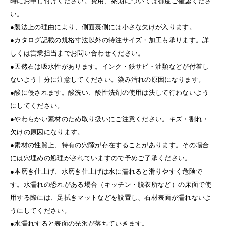
時にお申し付けください。費用、納期については都度ご確認くださ
い。
●製法上の理由により、側面裏側には小さな欠けが入ります。
●カタログ記載の規格寸法以外の特注サイズ・加工も承ります。詳
しくは営業担当までお問い合わせください。
●天然石は吸水性があります。インク・鉄サビ・油類などが付着し
ないよう十分に注意してください。染み汚れの原因になります。
●酸に侵されます。酸洗い、酸性洗剤の使用は決して行わないよう
にしてください。
●やわらかい素材のため取り扱いにご注意ください。キズ・割れ・
欠けの原因になります。
●素材の性質上、特有の穴隙が存在することがあります。その場合
には穴埋めの処理がされていますので予めご了承ください。
●本磨き仕上げ、水磨き仕上げは水に濡れると滑りやすく危険で
す。水濡れの恐れがある場合（キッチン・脱衣所など）の床面で使
用する際には、足拭きマットなどを設置し、石材表面が濡れないよ
うにしてください。
●水濡れすると表面の光沢が落ちていきます。