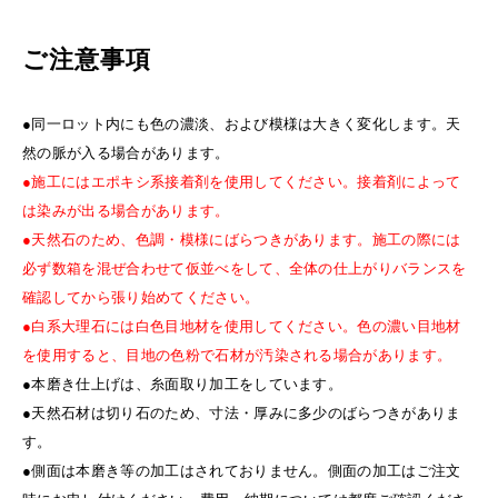
ご注意事項
●同一ロット内にも色の濃淡、および模様は大きく変化します。天
然の脈が入る場合があります。
●施工にはエポキシ系接着剤を使用してください。接着剤によって
は染みが出る場合があります。
●天然石のため、色調・模様にばらつきがあります。施工の際には
必ず数箱を混ぜ合わせて仮並べをして、全体の仕上がりバランスを
確認してから張り始めてください。
●白系大理石には白色目地材を使用してください。色の濃い目地材
を使用すると、目地の色粉で石材が汚染される場合があります。
●本磨き仕上げは、糸面取り加工をしています。
●天然石材は切り石のため、寸法・厚みに多少のばらつきがありま
す。
●側面は本磨き等の加工はされておりません。側面の加工はご注文