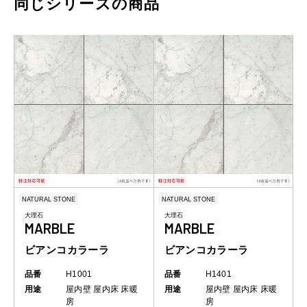
同じシリーズの商品
NATURAL STONE
NATURAL STONE
大理石
大理石
MARBLE
MARBLE
ビアンコカラーラ
ビアンコカラーラ
品番
H1001
品番
H1401
用途
屋内壁
屋内床
床暖
用途
屋内壁
屋内床
床暖
房
房