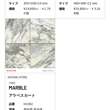
サイズ
300×300×10 mm
サイズ
400×400×13 mm
価格
¥19,800/㎡
￥1,78
価格
¥19,800/㎡
￥3,16
2/枚
8/枚
NATURAL STONE
大理石
MARBLE
アラベスカート
品番
H1002
用途
屋内壁
屋内床