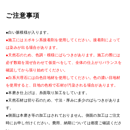
ご注意事項
●白い脈模様が入ります。
●施工にはエポキシ系接着剤を使用してください。接着剤によって
は染みが出る場合があります。
●天然石のため、色調・模様にばらつきがあります。施工の際には
必ず数箱を混ぜ合わせて仮並べをして、全体の仕上がりバランスを
確認してから張り始めてください。
●白系大理石には白色目地材を使用してください。色の濃い目地材
を使用すると、目地の色粉で石材が汚染される場合があります。
●本磨き仕上げは、糸面取り加工をしています。
●天然石材は切り石のため、寸法・厚みに多少のばらつきがありま
す。
●側面は本磨き等の加工はされておりません。側面の加工はご注文
時にお申し付けください。費用、納期については都度ご確認くださ