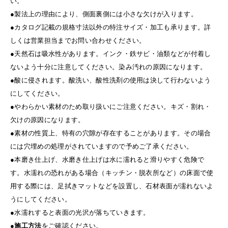
い。
●製法上の理由により、側面裏側には小さな欠けが入ります。
●カタログ記載の規格寸法以外の特注サイズ・加工も承ります。詳
しくは営業担当までお問い合わせください。
●天然石は吸水性があります。インク・鉄サビ・油類などが付着し
ないよう十分に注意してください。染み汚れの原因になります。
●酸に侵されます。酸洗い、酸性洗剤の使用は決して行わないよう
にしてください。
●やわらかい素材のため取り扱いにご注意ください。キズ・割れ・
欠けの原因になります。
●素材の性質上、特有の穴隙が存在することがあります。その場合
には穴埋めの処理がされていますので予めご了承ください。
●本磨き仕上げ、水磨き仕上げは水に濡れると滑りやすく危険で
す。水濡れの恐れがある場合（キッチン・脱衣所など）の床面で使
用する際には、足拭きマットなどを設置し、石材表面が濡れないよ
うにしてください。
●水濡れすると表面の光沢が落ちていきます。
●
施工方法
をご確認ください。