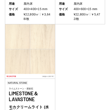
用途
屋内床
用途
屋内床
サイズ
400×400×15 mm
サイズ
400×600×15 mm
価格
¥22,800/㎡
￥3,64
価格
¥22,800/㎡
￥5,47
8/枚
2/枚
NATURAL STONE
ライムストーン・溶岩石
LIMESTONE＆
LAVASTONE
モカクリームライト (水