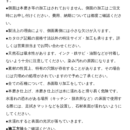
す。
●側面は本磨き等の加工はされておりません。側面の加工はご注文
時にお申し付けください。費用、納期については都度ご確認くださ
い。
●製法上の理由により、側面裏側には小さな欠けが入ります。
●カタログ記載の規格寸法以外の特注サイズ・加工も承ります。詳
しくは営業担当までお問い合わせください。
●天然石は吸水性があります。インク・鉄サビ・油類などが付着し
ないよう十分に注意してください。染み汚れの原因になります。
●素材の性質上、特有の穴隙が存在することがあります。その場合
には穴埋めの処理がされていますので予めご了承ください。
●全ての石種について、糸面取り加工をしています。
●本磨き仕上げ、水磨き仕上げは水に濡れると滑り易く危険です。
水濡れの恐れがある場所（キッチン・脱衣所など）の床面で使用す
る際には、足拭きマットなどを設置し、石材表面が濡れないように
してください。
●水濡れすると表面の光沢が落ちていきます。
●
施工方法
をご確認ください。