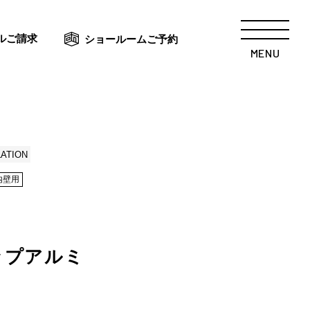
ルご請求
ショールームご予約
MENU
LATION
内壁用
ップアルミ