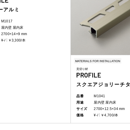
ILE
ーアルミ
M1017
屋内壁
屋内床
2700×14×9 mm
¥-/
￥3,300/本
MATERIALS FOR INSTALLATION
見切り材
PROFILE
スクエアジョリーチ
品番
M1041
用途
屋内壁
屋内床
サイズ
2700×12.5×34 mm
価格
¥-/
￥4,700/本