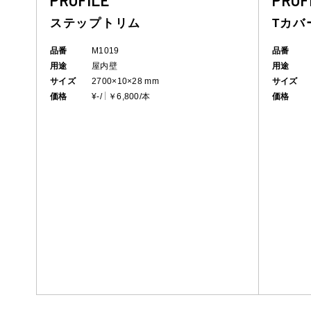
PROFILE
PROF
ステップトリム
Tカバ
品番
M1019
品番
用途
屋内壁
用途
サイズ
2700×10×28 mm
サイズ
価格
¥-/
￥6,800/本
価格