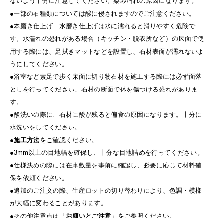
ないよう十分に注意してください。染み汚れの原因になります。
●一部の石種類については酸に侵されますのでご注意ください。
●本磨き仕上げ、水磨き仕上げは水に濡れると滑りやすく危険で
す。水濡れの恐れがある場合（キッチン・脱衣所など）の床面で使
用する際には、足拭きマットなどを設置し、石材表面が濡れないよ
うにしてください。
●浴室など素足で歩く床面に切り物石材を施工する際には必ず面落
としを行ってください。石材の断面で体を傷つける恐れがありま
す。
●酸洗いの際に、石材に酸が残ると偏食の原因になります。十分に
水洗いをしてください。
●
施工方法
をご確認ください。
●3mm以上の目地幅を確保し、十分な目地詰めを行ってください。
●仕様決めの際には在庫数量を事前に確認し、必要に応じて材料確
保を依頼ください。
●追加のご注文の際、生産ロットの切り替わりにより、色調・模様
が大幅に変わることがあります。
●その他注意点は「
お願いとご注意
」をご参照ください。