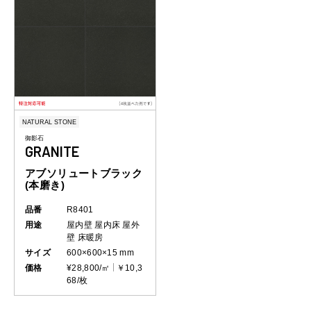
NATURAL STONE
御影石
GRANITE
アブソリュートブラック
(本磨き)
品番
R8401
用途
屋内壁
屋内床
屋外
壁
床暖房
サイズ
600×600×15 mm
価格
¥28,800/㎡
￥10,3
68/枚