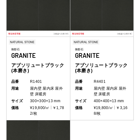
NATURAL STONE
NATURAL STONE
御影石
御影石
GRANITE
GRANITE
アブソリュートブラック
アブソリュートブラック
(本磨き)
(本磨き)
品番
R1401
品番
R4401
用途
屋内壁
屋内床
屋外
用途
屋内壁
屋内床
屋外
壁
床暖房
壁
床暖房
サイズ
300×300×13 mm
サイズ
400×400×13 mm
価格
¥19,800/㎡
￥1,78
価格
¥19,800/㎡
￥3,16
2/枚
8/枚