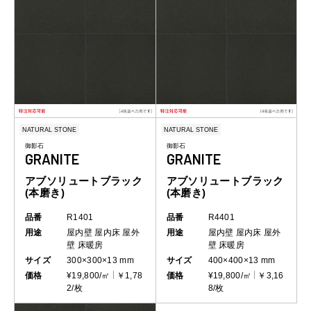
NATURAL STONE
NATURAL STONE
御影石
御影石
GRANITE
GRANITE
アブソリュートブラック
アブソリュートブラック
(本磨き)
(本磨き)
品番
R1401
品番
R4401
用途
屋内壁
屋内床
屋外
用途
屋内壁
屋内床
屋外
壁
床暖房
壁
床暖房
サイズ
300×300×13 mm
サイズ
400×400×13 mm
価格
¥19,800/㎡
￥1,78
価格
¥19,800/㎡
￥3,16
2/枚
8/枚