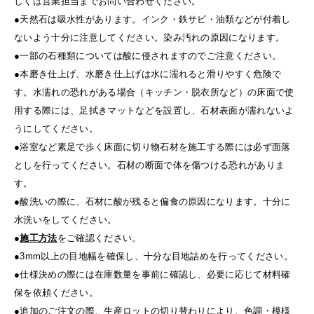
しくは営業担当までお問い合わせください。
●天然石は吸水性があります。インク・鉄サビ・油類などが付着し
ないよう十分に注意してください。染み汚れの原因になります。
●一部の石種類については酸に侵されますのでご注意ください。
●本磨き仕上げ、水磨き仕上げは水に濡れると滑りやすく危険で
す。水濡れの恐れがある場合（キッチン・脱衣所など）の床面で使
用する際には、足拭きマットなどを設置し、石材表面が濡れないよ
うにしてください。
●浴室など素足で歩く床面に切り物石材を施工する際には必ず面落
としを行ってください。石材の断面で体を傷つける恐れがありま
す。
●酸洗いの際に、石材に酸が残ると偏食の原因になります。十分に
水洗いをしてください。
●
施工方法
をご確認ください。
●3mm以上の目地幅を確保し、十分な目地詰めを行ってください。
●仕様決めの際には在庫数量を事前に確認し、必要に応じて材料確
保を依頼ください。
●追加のご注文の際、生産ロットの切り替わりにより、色調・模様