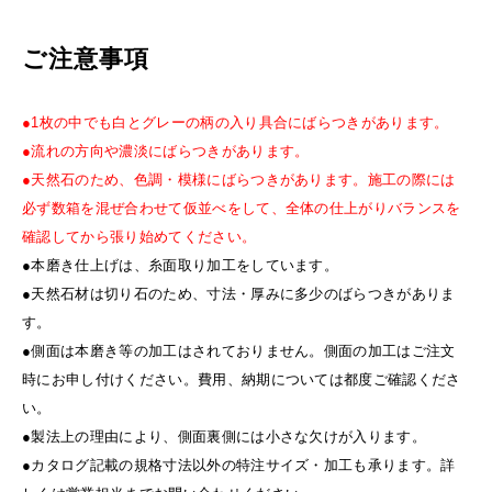
ご注意事項
●1枚の中でも白とグレーの柄の入り具合にばらつきがあります。
●流れの方向や濃淡にばらつきがあります。
●天然石のため、色調・模様にばらつきがあります。施工の際には
必ず数箱を混ぜ合わせて仮並べをして、全体の仕上がりバランスを
確認してから張り始めてください。
●本磨き仕上げは、糸面取り加工をしています。
●天然石材は切り石のため、寸法・厚みに多少のばらつきがありま
す。
●側面は本磨き等の加工はされておりません。側面の加工はご注文
時にお申し付けください。費用、納期については都度ご確認くださ
い。
●製法上の理由により、側面裏側には小さな欠けが入ります。
●カタログ記載の規格寸法以外の特注サイズ・加工も承ります。詳