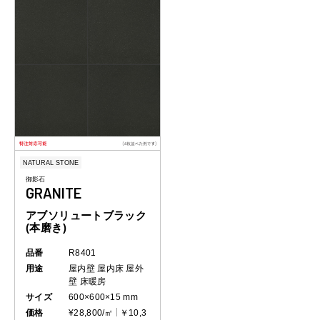
NATURAL STONE
御影石
GRANITE
アブソリュートブラック
(本磨き)
品番
R8401
用途
屋内壁
屋内床
屋外
壁
床暖房
サイズ
600×600×15 mm
価格
¥28,800/㎡
￥10,3