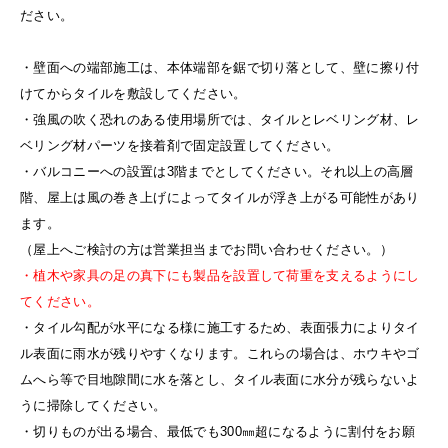
ださい。
・壁面への端部施工は、本体端部を鋸で切り落として、壁に擦り付
けてからタイルを敷設してください。
・強風の吹く恐れのある使用場所では、タイルとレベリング材、レ
ベリング材パーツを接着剤で固定設置してください。
・バルコニーへの設置は3階までとしてください。それ以上の高層
階、屋上は風の巻き上げによってタイルが浮き上がる可能性があり
ます。
（屋上へご検討の方は営業担当までお問い合わせください。）
・植木や家具の足の真下にも製品を設置して荷重を支えるようにし
てください。
・タイル勾配が水平になる様に施工するため、表面張力によりタイ
ル表面に雨水が残りやすくなります。これらの場合は、ホウキやゴ
ムへら等で目地隙間に水を落とし、タイル表面に水分が残らないよ
うに掃除してください。
・切りものが出る場合、最低でも300㎜超になるように割付をお願