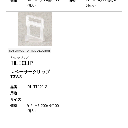
価格
¥-/
￥3,200/袋(100
価格
¥-/
￥16,000/袋(50
個入)
0個入)
MATERIALS FOR INSTALLATION
タイルクリップ
TILECLIP
スペーサークリップ
T3W3
品番
RL-TT101-2
用途
サイズ
価格
¥-/
￥3,200/袋(100
個入)