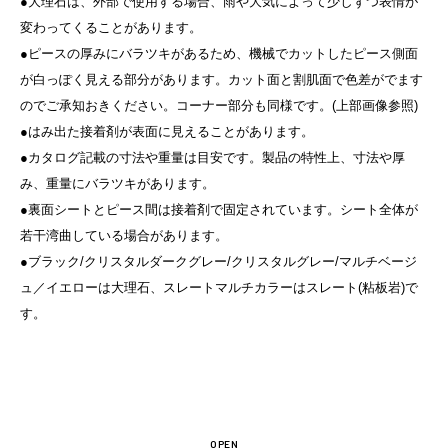
●大理石は、外部で使用する場合、雨や大気によって少しずつ表情が
変わってくることがあります。
●ピースの厚みにバラツキがあるため、機械でカットしたピース側面
が白っぽく見える部分があります。カット面と割肌面で色差がでます
のでご承知おきください。コーナー部分も同様です。(上部画像参照)
●はみ出た接着剤が表面に見えることがあります。
●カタログ記載の寸法や重量は目安です。製品の特性上、寸法や厚
み、重量にバラツキがあります。
●裏面シートとピース間は接着剤で固定されています。シート全体が
若干湾曲している場合があります。
●ブラック/クリスタルダークグレー/クリスタルグレー/マルチベージ
ュ／イエローは大理石、スレートマルチカラーはスレート(粘板岩)で
す。
OPEN