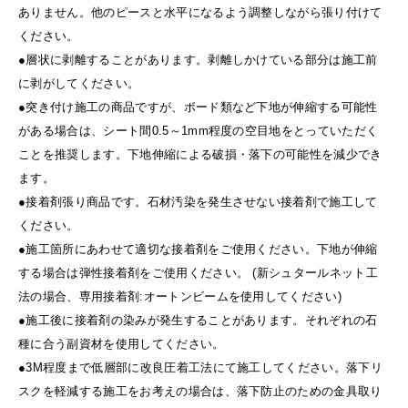
ありません。他のピースと水平になるよう調整しながら張り付けて
ください。
●層状に剥離することがあります。剥離しかけている部分は施工前
に剥がしてください。
●突き付け施工の商品ですが、ボード類など下地が伸縮する可能性
がある場合は、シート間0.5～1mm程度の空目地をとっていただく
ことを推奨します。下地伸縮による破損・落下の可能性を減少でき
ます。
●接着剤張り商品です。石材汚染を発生させない接着剤で施工して
ください。
●施工箇所にあわせて適切な接着剤をご使用ください。下地が伸縮
する場合は弾性接着剤をご使用ください。 (新シュタールネット工
法の場合、専用接着剤:オートンビームを使用してください)
●施工後に接着剤の染みが発生することがあります。それぞれの石
種に合う副資材を使用してください。
●3M程度まで低層部に改良圧着工法にて施工してください。落下リ
スクを軽減する施工をお考えの場合は、落下防止のための金具取り