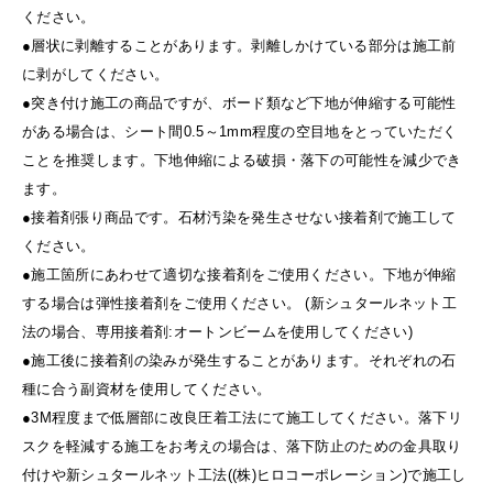
ください。
●層状に剥離することがあります。剥離しかけている部分は施工前
に剥がしてください。
●突き付け施工の商品ですが、ボード類など下地が伸縮する可能性
がある場合は、シート間0.5～1mm程度の空目地をとっていただく
ことを推奨します。下地伸縮による破損・落下の可能性を減少でき
ます。
●接着剤張り商品です。石材汚染を発生させない接着剤で施工して
ください。
●施工箇所にあわせて適切な接着剤をご使用ください。下地が伸縮
する場合は弾性接着剤をご使用ください。 (新シュタールネット工
法の場合、専用接着剤:オートンビームを使用してください)
●施工後に接着剤の染みが発生することがあります。それぞれの石
種に合う副資材を使用してください。
●3M程度まで低層部に改良圧着工法にて施工してください。落下リ
スクを軽減する施工をお考えの場合は、落下防止のための金具取り
付けや新シュタールネット工法((株)ヒロコーポレーション)で施工し