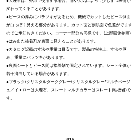
●大理石は、外部で使用する場合、雨や大気によって少しずつ表情が
変わってくることがあります。
●ピースの厚みにバラツキがあるため、機械でカットしたピース側面
が白っぽく見える部分があります。カット面と割肌面で色差がでます
のでご承知おきください。コーナー部分も同様です。(上部画像参照)
●はみ出た接着剤が表面に見えることがあります。
●カタログ記載の寸法や重量は目安です。製品の特性上、寸法や厚
み、重量にバラツキがあります。
●裏面シートとピース間は接着剤で固定されています。シート全体が
若干湾曲している場合があります。
●ブラック/クリスタルダークグレー/クリスタルグレー/マルチベージ
ュ／イエローは大理石、スレートマルチカラーはスレート(粘板岩)で
す。
OPEN