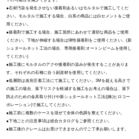
●石材汚染を発生させない接着剤あるいはモルタルで施工してくだ
さい。モルタルで施工する場合、白系の商品には白セメントをご使
用ください。
●接着剤で施工する場合、施工箇所にあわせて適切な商品をご使用
ください。下地が伸縮する場合は弾性接着剤をご使用ください。(新
シュタールネット工法の場合、専用接着剤:オートンビームを使用し
てください)
●施工後にモルタルのアクや接着剤の染みが発生することがありま
す。それぞれの石種に合う副資材を使用してください。
●低層部は改良圧着工法にて施工してください。3Mを超える高さで
の施工の場合、落下リスクを軽減する施工をお考えの場合は、落下
防止のための金具取り付けや新シュタールネット工法((株)ヒロコー
ポレーション)で施工してください。
●施工前に複数のケースを混ぜて全体の色調を整えてください。
●下地ごとの注意事項は総合カタログをご参照ください。
●施工後のクレームはお受けできませんのでご了承お願いします。