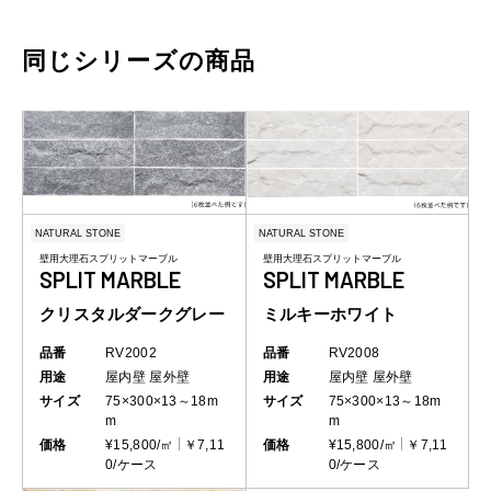
同じシリーズの商品
NATURAL STONE
NATURAL STONE
壁用大理石スプリットマーブル
壁用大理石スプリットマーブル
SPLIT MARBLE
SPLIT MARBLE
ミルキーホワイト
クリスタルダークグレー
品番
RV2008
品番
RV2002
用途
屋内壁
屋外壁
用途
屋内壁
屋外壁
サイズ
75×300×13～18m
サイズ
75×300×13～18m
m
m
価格
¥15,800/㎡
￥7,11
価格
¥15,800/㎡
￥7,11
0/ケース
0/ケース