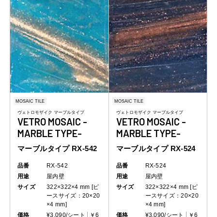
MOSAIC TILE
MOSAIC TILE
ヴェトロモザイク マーブルタイプ
ヴェトロモザイク マーブルタイプ
VETRO MOSAIC -
VETRO MOSAIC -
MARBLE TYPE-
MARBLE TYPE-
マーブルタイプ RX-542
マーブルタイプ RX-524
品番
RX-542
品番
RX-524
用途
屋内壁
用途
屋内壁
サイズ
322×322×4 mm [ピ
サイズ
322×322×4 mm [ピ
ースサイズ：20×20
ースサイズ：20×20
×4 mm]
×4 mm]
価格
¥3,090/シート
￥6
価格
¥3,090/シート
￥6