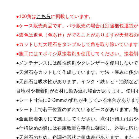
●100角は
こちら
に掲載しています。
●ケース販売商品です。バラ販売の場合は別途梱包運賃が
●濃色は退色（色あせ）がでることがありますが天然石
●カットした大理石をタンブルして角を取り除いています
●施工にはエポキシ系接着剤を使用してください。接着
●メンテナンスには酸性洗剤やクレンザーを使用しないで
●天然石をカットして作成しています。寸法・厚みに多少
●天然石は吸水性があります。インク・鉄サビ・油類な
目地材や接着剤が石材に染み込む場合があります。使用
●シート寸法に2~3mmのずれが生じている場合がありま
●シート上で若干位置のずれているピースがあります。
●全面接着張りにて施工してください。点付け施工はおや
●仕様決めの際には在庫数量を事前に確認し、必要に応じ
●天然石のため、色調や形状に個体差があります。また