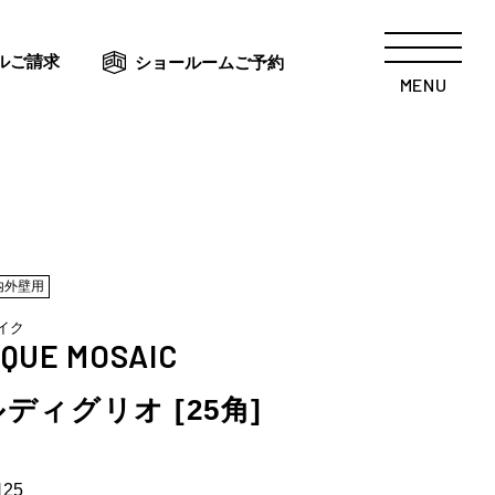
ルご請求
ショールームご予約
MENU
内外壁用
イク
QUE MOSAIC
ディグリオ [25角]
N25