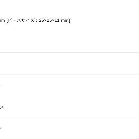
 mm [ピースサイズ：25×25×11 mm]
ト
ース
㎡