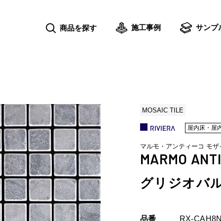
施工事例
サンプ
商品を探す
MOSAIC TILE
屋内床・屋
マルモ・アンティーコ モザ
MARMO ANTI
グリジオバル
品番
RX-CAH8