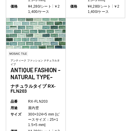
価格
¥4,280/シート
￥2
価格
¥4,280/シート
￥2
1,400/ケース
1,400/ケース
MOSAIC TILE
アンティーク ファッション ナチュラルタ
イプ
ANTIQUE FASHION -
NATURAL TYPE-
ナチュラルタイプ RX-
FLN203
品番
RX-FLN203
用途
屋内壁
サイズ
300×324×5 mm [ピ
ースサイズ：25×1
1.5×5 mm]