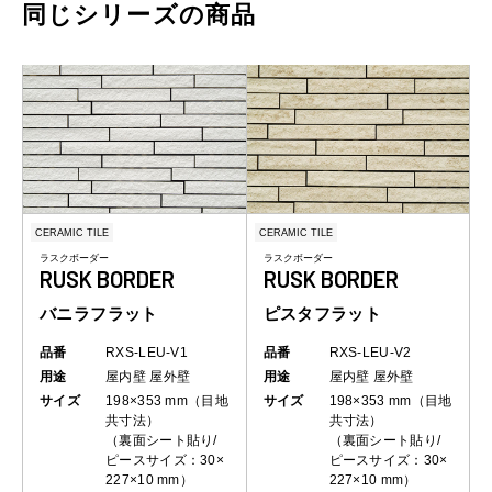
同じシリーズの商品
CERAMIC TILE
CERAMIC TILE
ラスクボーダー
ラスクボーダー
RUSK BORDER
RUSK BORDER
バニラフラット
ピスタフラット
品番
RXS-LEU-V1
品番
RXS-LEU-V2
用途
屋内壁
屋外壁
用途
屋内壁
屋外壁
サイズ
198×353 mm（目地
サイズ
198×353 mm（目地
共寸法）
共寸法）
（裏面シート貼り/
（裏面シート貼り/
ピースサイズ：30×
ピースサイズ：30×
227×10 mm）
227×10 mm）