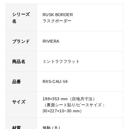
シリーズ
RUSK BORDER
ラスクボーダー
名
ブランド
RIVIERA
商品名
ミントラフフラット
品番
RXS-CAU-V4
198×353 mm（目地共寸法）
サイズ
（裏面シート貼り/ピースサイズ：
30×227×10~30 mm）
材質
無釉 / BⅠ