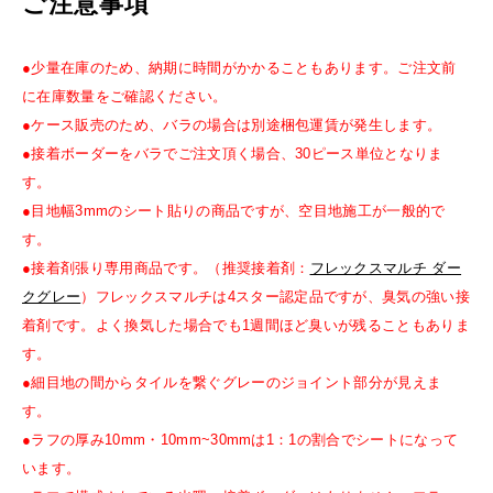
ご注意事項
●少量在庫のため、納期に時間がかかることもあります。ご注文前
に在庫数量をご確認ください。
●ケース販売のため、バラの場合は別途梱包運賃が発生します。
●接着ボーダーをバラでご注文頂く場合、30ピース単位となりま
す。
●目地幅3mmのシート貼りの商品ですが、空目地施工が一般的で
す。
●接着剤張り専用商品です。（推奨接着剤：
フレックスマルチ ダー
クグレー
）フレックスマルチは4スター認定品ですが、臭気の強い接
着剤です。よく換気した場合でも1週間ほど臭いが残ることもありま
す。
●細目地の間からタイルを繋ぐグレーのジョイント部分が見えま
す。
●ラフの厚み10mm・10mm~30mmは1：1の割合でシートになって
います。