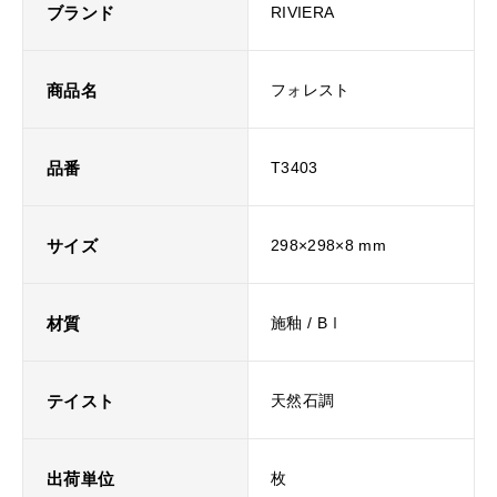
ブランド
RIVIERA
商品名
フォレスト
品番
T3403
サイズ
298×298×8 mm
材質
施釉 / BⅠ
テイスト
天然石調
出荷単位
枚