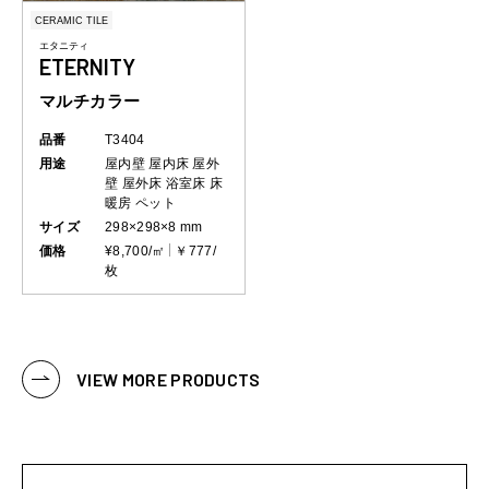
CERAMIC TILE
エタニティ
ETERNITY
マルチカラー
品番
T3404
用途
屋内壁
屋内床
屋外
壁
屋外床
浴室床
床
暖房
ペット
サイズ
298×298×8 mm
価格
¥8,700/㎡
￥777/
枚
VIEW MORE PRODUCTS