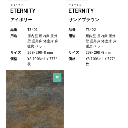
エタニティ
エタニティ
ETERNITY
ETERNITY
アイボリー
サンドブラウン
品番
T3401
品番
T3402
用途
屋内壁
屋内床
屋外
用途
屋内壁
屋内床
屋外
壁
屋外床
浴室床
床
壁
屋外床
浴室床
床
暖房
ペット
暖房
ペット
サイズ
298×298×8 mm
サイズ
298×298×8 mm
価格
¥8,700/㎡
￥777/
価格
¥8,700/㎡
￥777/
枚
枚