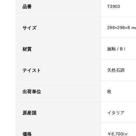
品番
T3903
サイズ
298×298×8 
材質
施釉 / BⅠ
テイスト
天然石調
出荷単位
枚
原産国
イタリア
価格
￥8,700/㎡