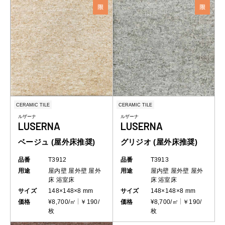
CERAMIC TILE
CERAMIC TILE
ルザーナ
ルザーナ
LUSERNA
LUSERNA
ベージュ (屋外床推奨)
グリジオ (屋外床推奨)
品番
T3912
品番
T3913
用途
屋内壁
屋外壁
屋外
用途
屋内壁
屋外壁
屋外
床
浴室床
床
浴室床
サイズ
148×148×8 mm
サイズ
148×148×8 mm
価格
¥8,700/㎡
￥190/
価格
¥8,700/㎡
￥190/
枚
枚