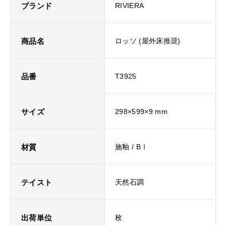
ブランド
RIVIERA
商品名
ロッソ (屋外床推奨)
品番
T3925
サイズ
298×599×9 mm
材質
施釉 / BⅠ
テイスト
天然石調
出荷単位
枚