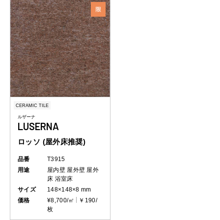
CERAMIC TILE
ルザーナ
LUSERNA
ロッソ (屋外床推奨)
品番
T3915
用途
屋内壁
屋外壁
屋外
床
浴室床
サイズ
148×148×8 mm
価格
¥8,700/㎡
￥190/
枚