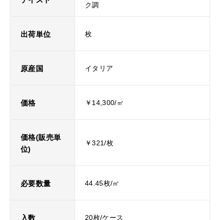
ク調
出荷単位
枚
原産国
イタリア
価格
￥14,300/㎡
価格(販売単
￥321/枚
位)
必要数量
44.45枚/㎡
入数
20枚/ケース