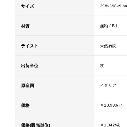
サイズ
298×598×9 
材質
無釉 / BⅠ
テイスト
天然石調
出荷単位
枚
原産国
イタリア
価格
￥10,900/㎡
価格(販売単位)
￥1,942/枚