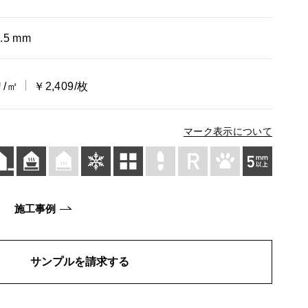
.5 mm
0
/㎡
￥2,409/枚
マーク表示について
施工事例
サンプルを請求する