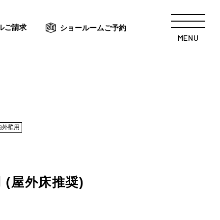
ルご請求
ショールームご予約
MENU
内外壁用
 (屋外床推奨)