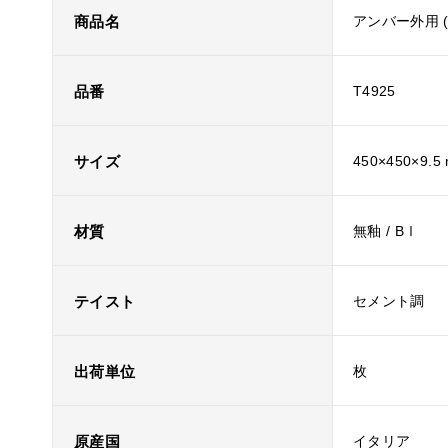
商品名
アンバー外用 
品番
T4925
サイズ
450×450×9.5
材質
無釉 / BⅠ
テイスト
セメント調
出荷単位
枚
原産国
イタリア