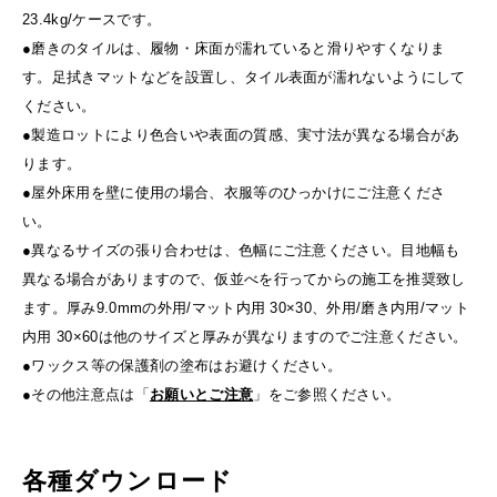
23.4kg/ケースです。
●磨きのタイルは、履物・床面が濡れていると滑りやすくなりま
す。足拭きマットなどを設置し、タイル表面が濡れないようにして
ください。
●製造ロットにより色合いや表面の質感、実寸法が異なる場合があ
ります。
●屋外床用を壁に使用の場合、衣服等のひっかけにご注意くださ
い。
●異なるサイズの張り合わせは、色幅にご注意ください。目地幅も
異なる場合がありますので、仮並べを行ってからの施工を推奨致し
ます。厚み9.0mmの外用/マット内用 30×30、外用/磨き内用/マット
内用 30×60は他のサイズと厚みが異なりますのでご注意ください。
●ワックス等の保護剤の塗布はお避けください。
●その他注意点は「
お願いとご注意
」をご参照ください。
各種ダウンロード