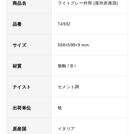
商品名
ライトグレー外用 (屋外床推奨)
品番
T4932
サイズ
598×598×9 mm
材質
無釉 / BⅠ
テイスト
セメント調
出荷単位
枚
原産国
イタリア