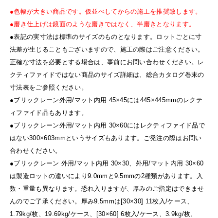
●色幅が大きい商品です。仮並べしてからの施工を推奨致します。
●磨き仕上げは鏡面のような磨きではなく、半磨きとなります。
●表記の実寸法は標準のサイズのものとなります。ロットごとに寸
法差が生じることもございますので、施工の際はご注意ください。
正確な寸法を必要とする場合は、事前にお問い合わせください。レ
クティファイドではない商品のサイズ詳細は、総合カタログ巻末の
寸法表をご参照ください。
●ブリックレーン外用/マット内用 45×45には445×445mmのレクテ
ィファイド品もあります。
●ブリックレーン外用/マット内用 30×60にはレクティファイド品で
はない300×603mmというサイズもあります。ご発注の際はお問い
合わせください。
●ブリックレーン 外用/マット内用 30×30、外用/マット内用 30×60
は製造ロットの違いにより9.0mmと9.5mmの2種類があります。入
数・重量も異なります。恐れ入りますが、厚みのご指定はできませ
んのでご了承ください。厚み9.5mmは[30×30] 11枚入/ケース、
1.79kg/枚、19.69kg/ケース、[30×60] 6枚入/ケース、3.9kg/枚、