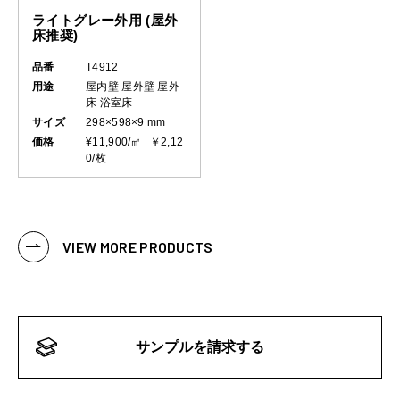
ライトグレー外用 (屋外
床推奨)
品番
T4912
用途
屋内壁
屋外壁
屋外
床
浴室床
サイズ
298×598×9 mm
価格
¥11,900/㎡
￥2,12
0/枚
VIEW MORE PRODUCTS
サンプルを請求する