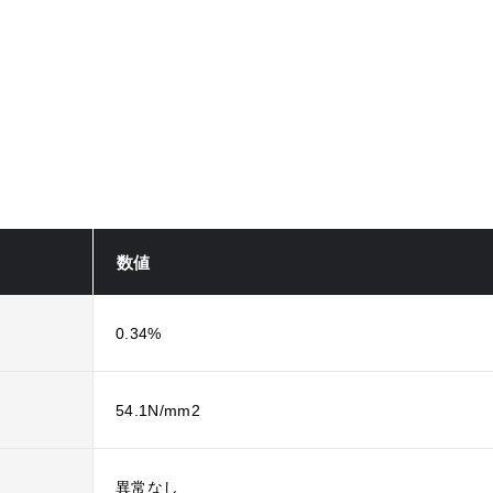
数値
0.34%
54.1N/mm2
異常なし