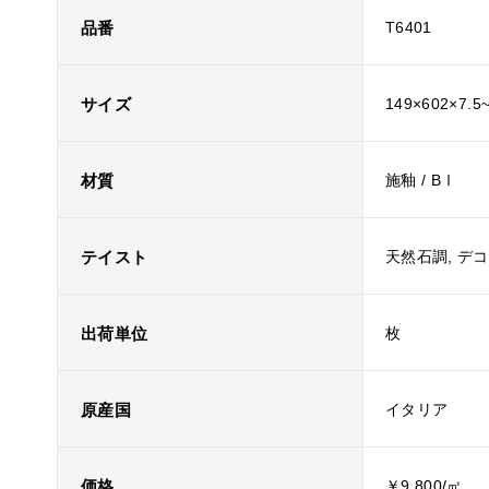
品番
T6401
サイズ
149×602×7.5
材質
施釉 / BⅠ
テイスト
天然石調, デ
出荷単位
枚
原産国
イタリア
価格
￥9,800/㎡