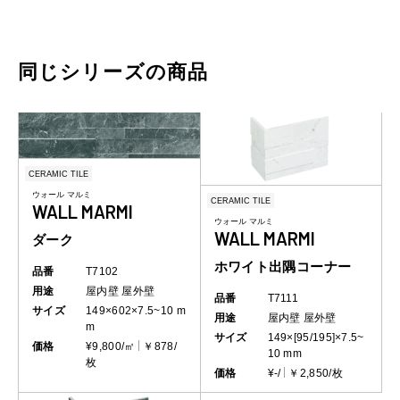
同じシリーズの商品
CERAMIC TILE
ウォール マルミ
CERAMIC TILE
WALL MARMI
ウォール マルミ
WALL MARMI
ダーク
ホワイト出隅コーナー
品番
T7102
用途
屋内壁
屋外壁
品番
T7111
サイズ
149×602×7.5~10 m
用途
屋内壁
屋外壁
m
サイズ
149×[95/195]×7.5~
価格
¥9,800/㎡
￥878/
10 mm
枚
価格
¥-/
￥2,850/枚