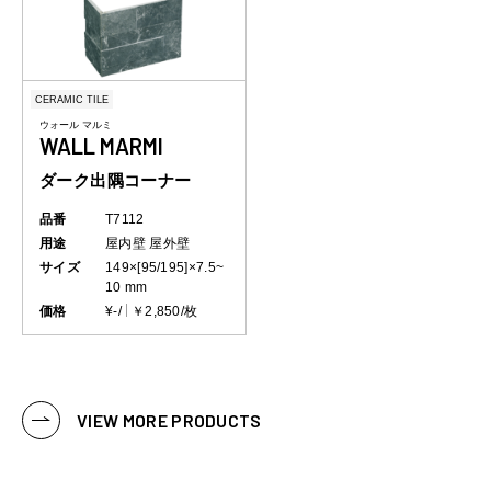
CERAMIC TILE
ウォール マルミ
WALL MARMI
ダーク出隅コーナー
品番
T7112
用途
屋内壁
屋外壁
サイズ
149×[95/195]×7.5~
10 mm
価格
¥-/
￥2,850/枚
VIEW MORE PRODUCTS