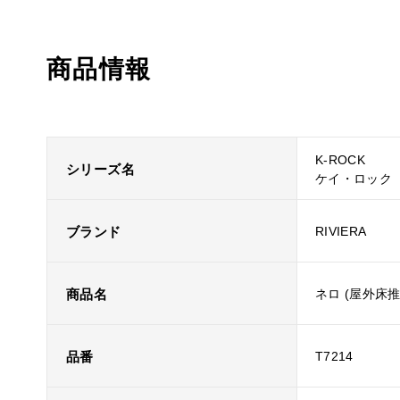
商品情報
K-ROCK
シリーズ名
ケイ・ロック
ブランド
RIVIERA
商品名
ネロ (屋外床推
品番
T7214