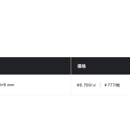
価格
8×8 mm
¥8,700/㎡
￥777/枚