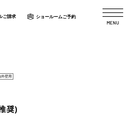
ルご請求
ショールームご予約
MENU
内外壁用
推奨)