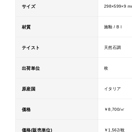
サイズ
298×599×9 
材質
施釉 / BⅠ
テイスト
天然石調
出荷単位
枚
原産国
イタリア
価格
￥8,700/㎡
価格(販売単位)
￥1,562/枚