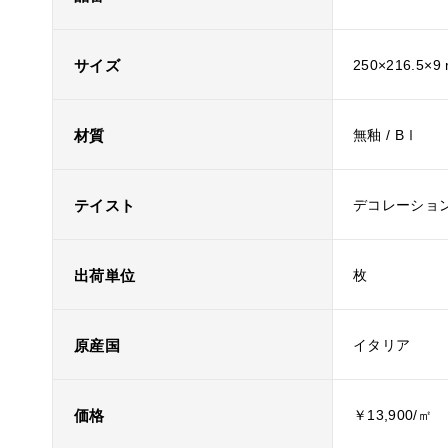
サイズ
250×216.5×9
材質
無釉 / BⅠ
テイスト
デコレーション
出荷単位
枚
原産国
イタリア
価格
￥13,900/㎡