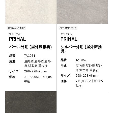
CERAMIC TILE
CERAMIC TILE
プライマル
プライマル
PRIMAL
PRIMAL
パール外用 (屋外床推奨)
シルバー外用 (屋外床推
奨)
品番
TA1051
品番
TA1052
用途
屋内壁
屋外壁
屋外
用途
屋内壁
屋外壁
屋外
床
浴室床
重歩行
床
浴室床
重歩行
サイズ
298×298×9 mm
サイズ
298×298×9 mm
価格
¥11,900/㎡
￥1,05
価格
¥11,900/㎡
￥1,05
6/枚
6/枚