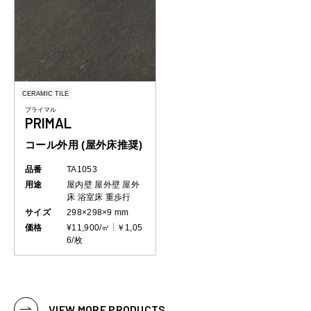
CERAMIC TILE
プライマル
PRIMAL
コール外用 (屋外床推奨)
品番
TA1053
用途
屋内壁
屋外壁
屋外
床
浴室床
重歩行
サイズ
298×298×9 mm
価格
¥11,900/㎡
￥1,05
6/枚
VIEW MORE PRODUCTS