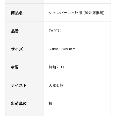
商品名
シャンパーニュ外用 (屋外床推奨)
品番
TA2071
サイズ
598×598×9 mm
材質
無釉 / BⅠ
テイスト
天然石調
出荷単位
枚