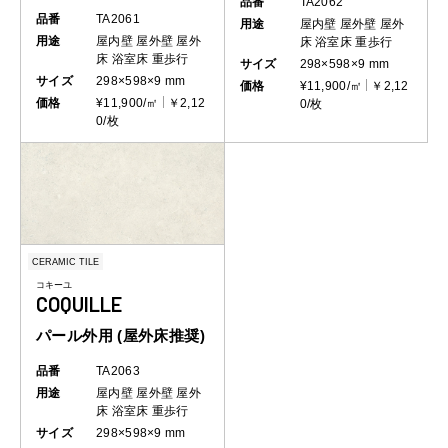
品番
TA2062
品番
TA2061
用途
屋内壁
屋外壁
屋外
用途
屋内壁
屋外壁
屋外
床
浴室床
重歩行
床
浴室床
重歩行
サイズ
298×598×9 mm
サイズ
298×598×9 mm
価格
¥11,900/㎡
￥2,12
価格
¥11,900/㎡
￥2,12
0/枚
0/枚
CERAMIC TILE
コキーユ
COQUILLE
パール外用 (屋外床推奨)
品番
TA2063
用途
屋内壁
屋外壁
屋外
床
浴室床
重歩行
サイズ
298×598×9 mm