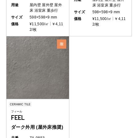
用途
屋内壁
屋外壁
屋外
床
浴室床
重歩行
床
浴室床
重歩行
サイズ
598×598×9 mm
サイズ
598×598×9 mm
価格
¥11,500/㎡
￥4,11
価格
¥11,500/㎡
￥4,11
2/枚
2/枚
CERAMIC TILE
フィール
FEEL
ダーク外用 (屋外床推奨)
品番
ZA-0853