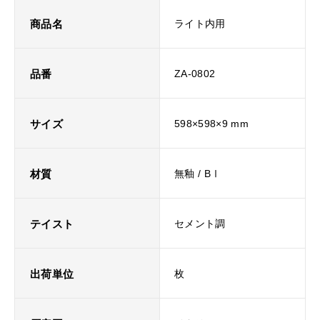
商品名
ライト内用
品番
ZA-0802
サイズ
598×598×9 mm
材質
無釉 / BⅠ
テイスト
セメント調
出荷単位
枚