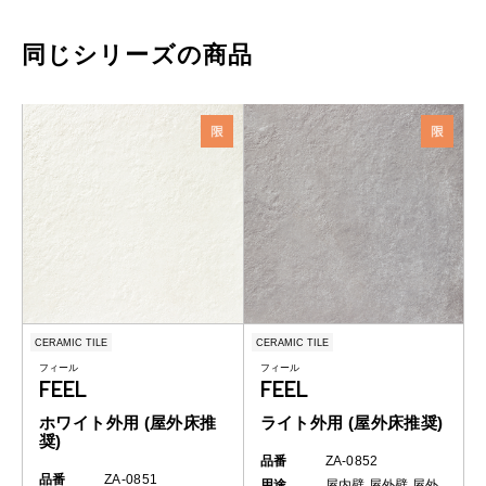
同じシリーズの商品
CERAMIC TILE
CERAMIC TILE
フィール
フィール
FEEL
FEEL
ホワイト外用 (屋外床推
ライト外用 (屋外床推奨)
奨)
品番
ZA-0852
品番
ZA-0851
用途
屋内壁
屋外壁
屋外