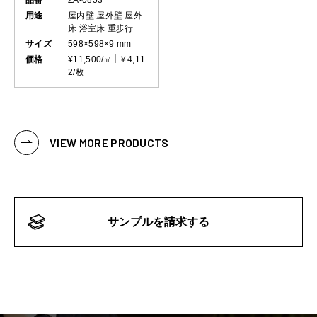
用途
屋内壁
屋外壁
屋外
床
浴室床
重歩行
サイズ
598×598×9 mm
価格
¥11,500/㎡
￥4,11
2/枚
VIEW MORE PRODUCTS
サンプルを請求する