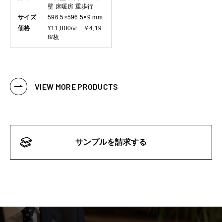
壁
床暖房
重歩行
サイズ
596.5×596.5×9 mm
価格
¥11,800/㎡
￥4,19
8/枚
VIEW MORE PRODUCTS
サンプルを請求する