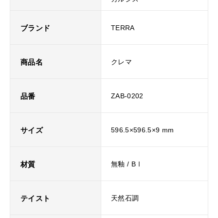
ブランド
TERRA
商品名
クレマ
品番
ZAB-0202
サイズ
596.5×596.5×9 mm
材質
無釉 / BⅠ
テイスト
天然石調