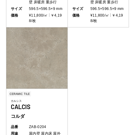
壁
床暖房
重歩行
壁
床暖房
重歩行
サイズ
596.5×596.5×9 mm
サイズ
596.5×596.5×9 mm
価格
¥11,800/㎡
￥4,19
価格
¥11,800/㎡
￥4,19
8/枚
8/枚
CERAMIC TILE
カルシス
CALCIS
コルダ
品番
ZAB-0204
用途
屋内壁
屋内床
屋外